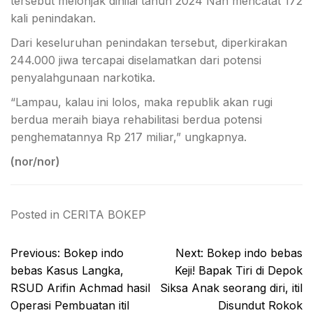
tersebut melonjak dinilai tahun 2024 Nan mencatat 172
kali penindakan.
Dari keseluruhan penindakan tersebut, diperkirakan
244.000 jiwa tercapai diselamatkan dari potensi
penyalahgunaan narkotika.
“Lampau, kalau ini lolos, maka republik akan rugi
berdua meraih biaya rehabilitasi berdua potensi
penghematannya Rp 217 miliar,” ungkapnya.
(nor/nor)
Posted in
CERITA BOKEP
Post
Previous:
Bokep indo
Next:
Bokep indo bebas
navigation
bebas Kasus Langka,
Keji! Bapak Tiri di Depok
RSUD Arifin Achmad hasil
Siksa Anak seorang diri, itil
Operasi Pembuatan itil
Disundut Rokok