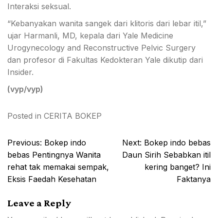
Interaksi seksual.
“Kebanyakan wanita sangek dari klitoris dari lebar itil,”
ujar Harmanli, MD, kepala dari Yale Medicine
Urogynecology and Reconstructive Pelvic Surgery
dan profesor di Fakultas Kedokteran Yale dikutip dari
Insider.
(vyp/vyp)
Posted in
CERITA BOKEP
Post
Previous:
Bokep indo
Next:
Bokep indo bebas
navigation
bebas Pentingnya Wanita
Daun Sirih Sebabkan itil
rehat tak memakai sempak,
kering banget? Ini
Eksis Faedah Kesehatan
Faktanya
Leave a Reply