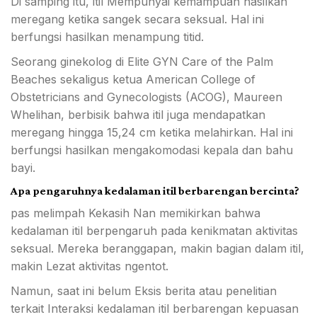
Di samping itu, itil Mempunyai kemampuan hasilkan
meregang ketika sangek secara seksual. Hal ini
berfungsi hasilkan menampung titid.
Seorang ginekolog di Elite GYN Care of the Palm
Beaches sekaligus ketua American College of
Obstetricians and Gynecologists (ACOG), Maureen
Whelihan, berbisik bahwa itil juga mendapatkan
meregang hingga 15,24 cm ketika melahirkan. Hal ini
berfungsi hasilkan mengakomodasi kepala dan bahu
bayi.
Apa pengaruhnya kedalaman itil berbarengan bercinta?
pas melimpah Kekasih Nan memikirkan bahwa
kedalaman itil berpengaruh pada kenikmatan aktivitas
seksual. Mereka beranggapan, makin bagian dalam itil,
makin Lezat aktivitas ngentot.
Namun, saat ini belum Eksis berita atau penelitian
terkait Interaksi kedalaman itil berbarengan kepuasan