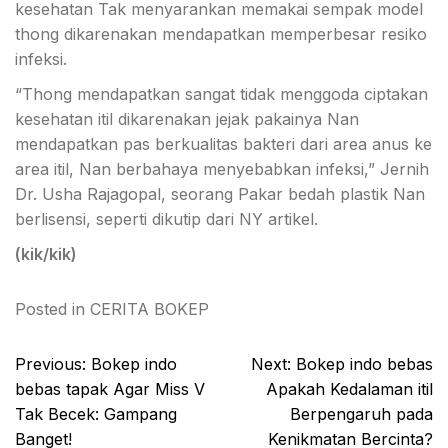
kesehatan Tak menyarankan memakai sempak model
thong dikarenakan mendapatkan memperbesar resiko
infeksi.
“Thong mendapatkan sangat tidak menggoda ciptakan
kesehatan itil dikarenakan jejak pakainya Nan
mendapatkan pas berkualitas bakteri dari area anus ke
area itil, Nan berbahaya menyebabkan infeksi,” Jernih
Dr. Usha Rajagopal, seorang Pakar bedah plastik Nan
berlisensi, seperti dikutip dari NY artikel.
(kik/kik)
Posted in
CERITA BOKEP
Post
Previous:
Bokep indo
Next:
Bokep indo bebas
navigation
bebas tapak Agar Miss V
Apakah Kedalaman itil
Tak Becek: Gampang
Berpengaruh pada
Banget!
Kenikmatan Bercinta?