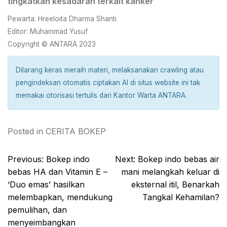
tingkatkan kesadaran terkait kanker
Pewarta: Hreeloita Dharma Shanti
Editor: Muhammad Yusuf
Copyright © ANTARA 2023
Dilarang keras meraih materi, melaksanakan crawling atau
pengindeksan otomatis ciptakan AI di situs website ini tak
memakai otorisasi tertulis dari Kantor Warta ANTARA.
Posted in
CERITA BOKEP
Post
Previous:
Bokep indo
Next:
Bokep indo bebas air
navigation
bebas HA dan Vitamin E –
mani melangkah keluar di
‘Duo emas’ hasilkan
eksternal itil, Benarkah
melembapkan, mendukung
Tangkal Kehamilan?
pemulihan, dan
menyeimbangkan