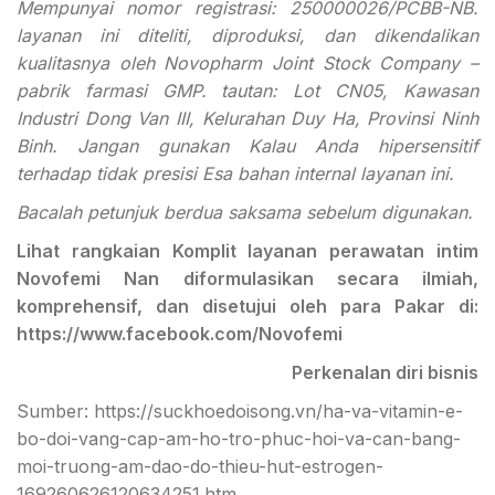
Mempunyai nomor registrasi: 250000026/PCBB-NB.
layanan ini diteliti, diproduksi, dan dikendalikan
kualitasnya oleh Novopharm Joint Stock Company –
pabrik farmasi GMP. tautan: Lot CN05, Kawasan
Industri Dong Van III, Kelurahan Duy Ha, Provinsi Ninh
Binh. Jangan gunakan Kalau Anda hipersensitif
terhadap tidak presisi Esa bahan internal layanan ini.
Bacalah petunjuk berdua saksama sebelum digunakan.
Lihat rangkaian Komplit layanan perawatan intim
Novofemi Nan diformulasikan secara ilmiah,
komprehensif, dan disetujui oleh para Pakar di:
https://www.facebook.com/Novofemi
Perkenalan diri bisnis
Sumber: https://suckhoedoisong.vn/ha-va-vitamin-e-
bo-doi-vang-cap-am-ho-tro-phuc-hoi-va-can-bang-
moi-truong-am-dao-do-thieu-hut-estrogen-
169260626120634251.htm