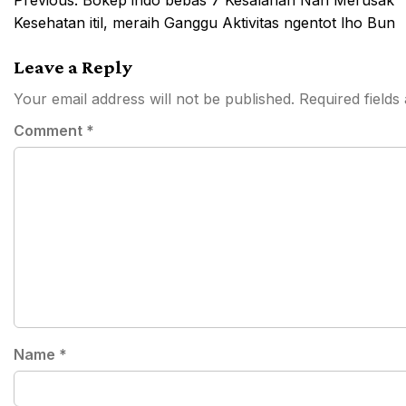
Post
Previous:
Bokep indo bebas 7 Kesalahan Nan Merusak
navigation
Kesehatan itil, meraih Ganggu Aktivitas ngentot lho Bun
Leave a Reply
Your email address will not be published.
Required field
Comment
*
Name
*