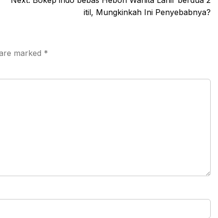
Next:
Bokep indo bebas Heboh Wanita Lahir berdua 2
itil, Mungkinkah Ini Penyebabnya?
s are marked
*