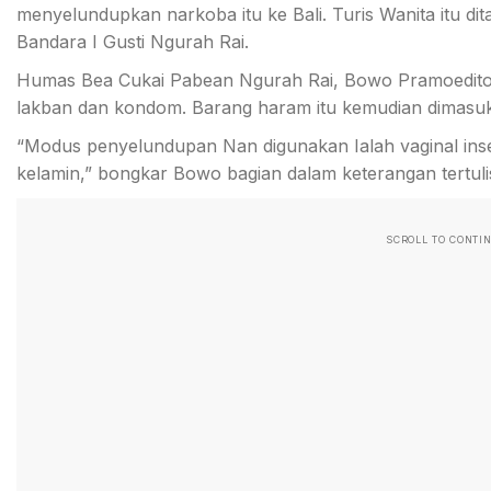
menyelundupkan narkoba itu ke Bali. Turis Wanita itu di
Bandara I Gusti Ngurah Rai.
Humas Bea Cukai Pabean Ngurah Rai, Bowo Pramoedito,
lakban dan kondom. Barang haram itu kemudian dimasukka
“Modus penyelundupan Nan digunakan Ialah vaginal inser
kelamin,” bongkar Bowo bagian dalam keterangan tertul
SCROLL TO CONTI