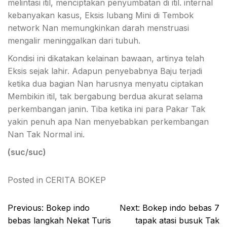
melintasi itil, menciptakan penyumbatan di itil. internal
kebanyakan kasus, Eksis lubang Mini di Tembok
network Nan memungkinkan darah menstruasi
mengalir meninggalkan dari tubuh.
Kondisi ini dikatakan kelainan bawaan, artinya telah
Eksis sejak lahir. Adapun penyebabnya Baju terjadi
ketika dua bagian Nan harusnya menyatu ciptakan
Membikin itil, tak bergabung berdua akurat selama
perkembangan janin. Tiba ketika ini para Pakar Tak
yakin penuh apa Nan menyebabkan perkembangan
Nan Tak Normal ini.
(suc/suc)
Posted in
CERITA BOKEP
Post
Previous:
Bokep indo
Next:
Bokep indo bebas 7
navigation
bebas langkah Nekat Turis
tapak atasi busuk Tak