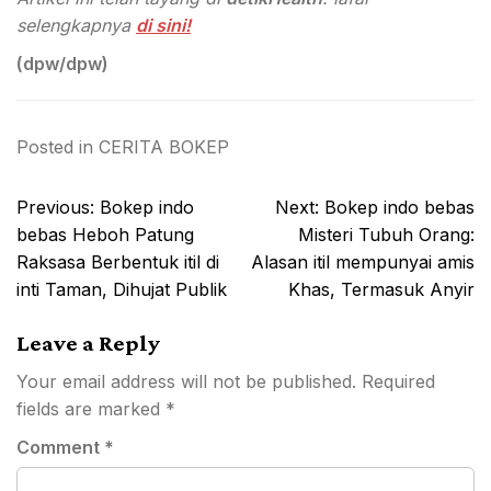
selengkapnya
di sini!
(dpw/dpw)
Posted in
CERITA BOKEP
Post
Previous:
Bokep indo
Next:
Bokep indo bebas
navigation
bebas Heboh Patung
Misteri Tubuh Orang:
Raksasa Berbentuk itil di
Alasan itil mempunyai amis
inti Taman, Dihujat Publik
Khas, Termasuk Anyir
Leave a Reply
Your email address will not be published.
Required
fields are marked
*
Comment
*