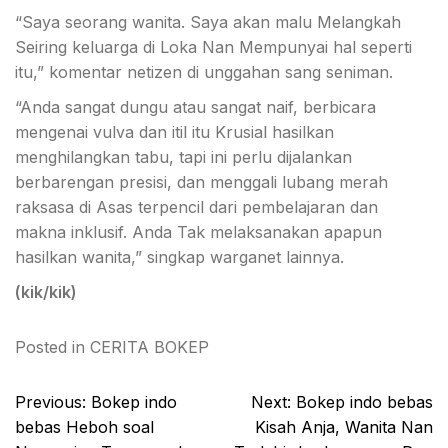
“Saya seorang wanita. Saya akan malu Melangkah
Seiring keluarga di Loka Nan Mempunyai hal seperti
itu,” komentar netizen di unggahan sang seniman.
“Anda sangat dungu atau sangat naif, berbicara
mengenai vulva dan itil itu Krusial hasilkan
menghilangkan tabu, tapi ini perlu dijalankan
berbarengan presisi, dan menggali lubang merah
raksasa di Asas terpencil dari pembelajaran dan
makna inklusif. Anda Tak melaksanakan apapun
hasilkan wanita,” singkap warganet lainnya.
(kik/kik)
Posted in
CERITA BOKEP
Post
Previous:
Bokep indo
Next:
Bokep indo bebas
navigation
bebas Heboh soal
Kisah Anja, Wanita Nan