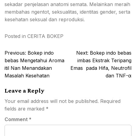
sekadar penjelasan anatomi semata. Melainkan meraih
membahas ngentot, seksualitas, identitas gender, serta
kesehatan seksual dan reproduksi.
Posted in
CERITA BOKEP
Post
Previous:
Bokep indo
Next:
Bokep indo bebas
navigation
bebas Mengetahui Aroma
imbas Ekstrak Teripang
itil Nan Menandakan
Emas pada Hifa, Neutrofil
Masalah Kesehatan
dan TNF-α
Leave a Reply
Your email address will not be published.
Required
fields are marked
*
Comment
*