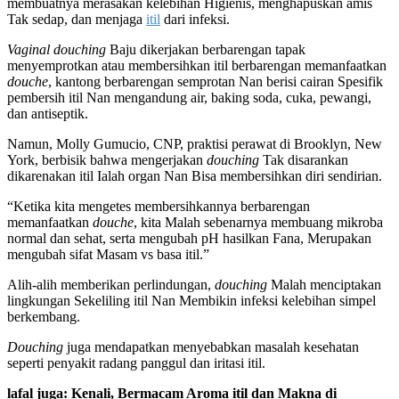
membuatnya merasakan kelebihan Higienis, menghapuskan amis
Tak sedap, dan menjaga
itil
dari infeksi.
Vaginal douching
Baju dikerjakan berbarengan tapak
menyemprotkan atau membersihkan itil berbarengan memanfaatkan
douche
, kantong berbarengan semprotan Nan berisi cairan Spesifik
pembersih itil Nan mengandung air, baking soda, cuka, pewangi,
dan antiseptik.
Namun, Molly Gumucio, CNP, praktisi perawat di Brooklyn, New
York, berbisik bahwa mengerjakan
douching
Tak disarankan
dikarenakan itil Ialah organ Nan Bisa membersihkan diri sendirian.
“Ketika kita mengetes membersihkannya berbarengan
memanfaatkan
douche
, kita Malah sebenarnya membuang mikroba
normal dan sehat, serta mengubah pH hasilkan Fana, Merupakan
mengubah sifat Masam vs basa itil.”
Alih-alih memberikan perlindungan,
douching
Malah menciptakan
lingkungan Sekeliling itil Nan Membikin infeksi kelebihan simpel
berkembang.
Douching
juga mendapatkan menyebabkan masalah kesehatan
seperti penyakit radang panggul dan iritasi itil.
lafal juga: Kenali, Bermacam Aroma itil dan Makna di