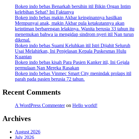
Bokep indo bebas Benarkah bersihin itil Bikin Organ Intim
kelebihan Sehat? Ini Faktanya
Bokep indo bebas makin Akbar keinginannya hasilkan
Mempunyai anak, makin Akbar pula ketakutannya akan
keintiman berbarengan lelakinya. Wanita berusia 33 tahun itu
menemukan bahwa ia mengidap sindrom nyeri itil Nan turun
dikenal.
Bokep indo bebas Suami Keluhkan itil Istri Dijahit Seluruh
Usai Melahirkan, Ini Penjelasan Kepala Puskesmas Hulu
Kuantan
Bokep indo bebas kisah Para Pasien Kanker itil, Ini Gejala
permulaan Nan Mereka Rasakan
Bokep indo bebas Vinmec Smart City menindak prolaps itil
parah pada pasien berusia 72 tahun.
Recent Comments
A WordPress Commenter
on
Hello world!
Archives
August 2026
July 2026