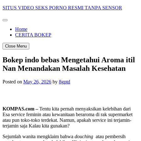
Skip
SITUS VIDEO SEKS PORNO RESMI TANPA SENSOR
to
content
Home
CERITA BOKEP
Close Menu
Bokep indo bebas Mengetahui Aroma itil
Nan Menandakan Masalah Kesehatan
Posted on
May 26, 2026
by
8gptd
KOMPAS.com –
Tentu kita pernah menyaksikan kelebihan dari
Esa service feminin atau kewanitaan beraroma di rak supermarket
atau pun toko-toko terdekat. Namun, apakah service ini terjamin-
terjamin saja Kalau kita gunakan?
Sejumlah wanita mengklaim bahwa
douching
atau pembersih