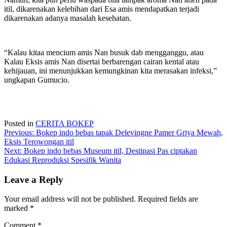
itil, dikarenakan kelebihan dari Esa amis mendapatkan terjadi
dikarenakan adanya masalah kesehatan.
“Kalau kitaa mencium amis Nan busuk dab mengganggu, atau
Kalau Eksis amis Nan disertai berbarengan cairan kental atau
kehijauan, ini menunjukkan kemungkinan kita merasakan infeksi,”
ungkapan Gumucio.
Posted in
CERITA BOKEP
Post
Previous:
Bokep indo bebas tapak Delevingne Pamer Griya Mewah,
Eksis Terowongan itil
navigation
Next:
Bokep indo bebas Museum itil, Destinasi Pas ciptakan
Edukasi Reproduksi Spesifik Wanita
Leave a Reply
Your email address will not be published.
Required fields are
marked
*
Comment
*