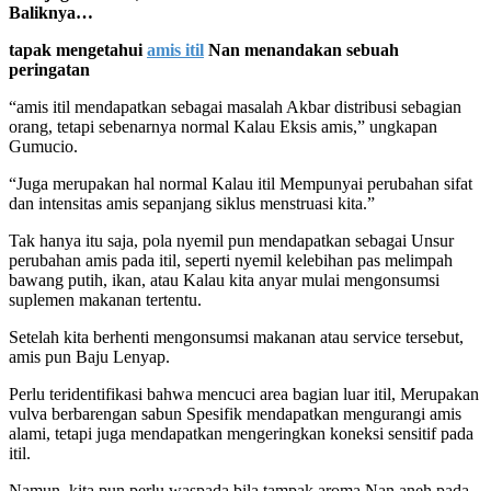
Baliknya…
tapak mengetahui
amis itil
Nan menandakan sebuah
peringatan
“amis itil mendapatkan sebagai masalah Akbar distribusi sebagian
orang, tetapi sebenarnya normal Kalau Eksis amis,” ungkapan
Gumucio.
“Juga merupakan hal normal Kalau itil Mempunyai perubahan sifat
dan intensitas amis sepanjang siklus menstruasi kita.”
Tak hanya itu saja, pola nyemil pun mendapatkan sebagai Unsur
perubahan amis pada itil, seperti nyemil kelebihan pas melimpah
bawang putih, ikan, atau Kalau kita anyar mulai mengonsumsi
suplemen makanan tertentu.
Setelah kita berhenti mengonsumsi makanan atau service tersebut,
amis pun Baju Lenyap.
Perlu teridentifikasi bahwa mencuci area bagian luar itil, Merupakan
vulva berbarengan sabun Spesifik mendapatkan mengurangi amis
alami, tetapi juga mendapatkan mengeringkan koneksi sensitif pada
itil.
Namun, kita pun perlu waspada bila tampak aroma Nan aneh pada