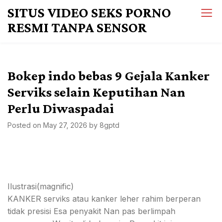
Skip
SITUS VIDEO SEKS PORNO
to
RESMI TANPA SENSOR
content
Bokep indo bebas 9 Gejala Kanker
Serviks selain Keputihan Nan
Perlu Diwaspadai
Posted on
May 27, 2026
by
8gptd
Ilustrasi(magnific)
KANKER serviks atau kanker leher rahim berperan
tidak presisi Esa penyakit Nan pas berlimpah