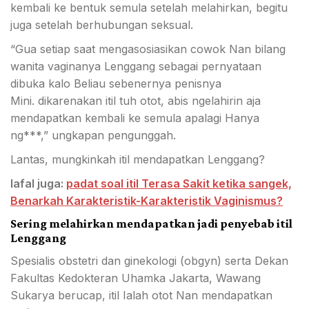
kembali ke bentuk semula setelah melahirkan, begitu
juga setelah berhubungan seksual.
“Gua setiap saat mengasosiasikan cowok Nan bilang
wanita vaginanya Lenggang sebagai pernyataan
dibuka kalo Beliau sebenernya penisnya
Mini. dikarenakan itil tuh otot, abis ngelahirin aja
mendapatkan kembali ke semula apalagi Hanya
ng***,” ungkapan pengunggah.
Lantas, mungkinkah itil mendapatkan Lenggang?
lafal juga:
padat soal itil Terasa Sakit ketika sangek,
Benarkah Karakteristik-Karakteristik Vaginismus?
Sering melahirkan mendapatkan jadi penyebab itil
Lenggang
Spesialis obstetri dan ginekologi (obgyn) serta Dekan
Fakultas Kedokteran Uhamka Jakarta, Wawang
Sukarya berucap, itil Ialah otot Nan mendapatkan