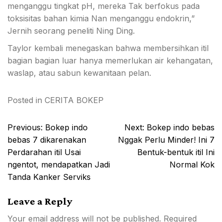
menganggu tingkat pH, mereka Tak berfokus pada
toksisitas bahan kimia Nan menganggu endokrin,”
Jernih seorang peneliti Ning Ding.
Taylor kembali menegaskan bahwa membersihkan itil
bagian bagian luar hanya memerlukan air kehangatan,
waslap, atau sabun kewanitaan pelan.
Posted in
CERITA BOKEP
Post
Previous:
Bokep indo
Next:
Bokep indo bebas
navigation
bebas 7 dikarenakan
Nggak Perlu Minder! Ini 7
Perdarahan itil Usai
Bentuk-bentuk itil Ini
ngentot, mendapatkan Jadi
Normal Kok
Tanda Kanker Serviks
Leave a Reply
Your email address will not be published.
Required