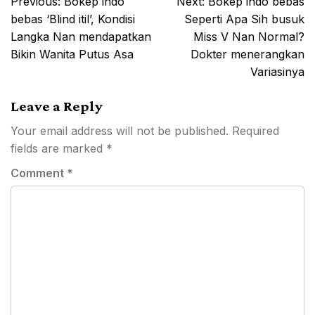
Previous:
Bokep indo
Next:
Bokep indo bebas
navigation
bebas ‘Blind itil’, Kondisi
Seperti Apa Sih busuk
Langka Nan mendapatkan
Miss V Nan Normal?
Bikin Wanita Putus Asa
Dokter menerangkan
Variasinya
Leave a Reply
Your email address will not be published.
Required
fields are marked
*
Comment
*