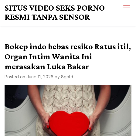
Skip
SITUS VIDEO SEKS PORNO
to
RESMI TANPA SENSOR
content
Bokep indo bebas resiko Ratus itil,
Organ Intim Wanita Ini
merasakan Luka Bakar
Posted on
June 11, 2026
by
8gptd