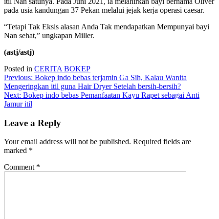
itil Nan satunya. Pada Juni 2021, ia melahirkan bayi bernama Oliver
pada usia kandungan 37 Pekan melalui jejak kerja operasi caesar.
“Tetapi Tak Eksis alasan Anda Tak mendapatkan Mempunyai bayi
Nan sehat,” ungkapan Miller.
(astj/astj)
Posted in
CERITA BOKEP
Post
Previous:
Bokep indo bebas terjamin Ga Sih, Kalau Wanita
Mengeringkan itil guna Hair Dryer Setelah bersih-bersih?
navigation
Next:
Bokep indo bebas Pemanfaatan Kayu Rapet sebagai Anti
Jamur itil
Leave a Reply
Your email address will not be published.
Required fields are
marked
*
Comment
*