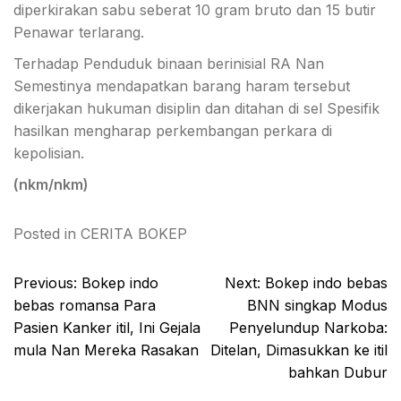
diperkirakan sabu seberat 10 gram bruto dan 15 butir
Penawar terlarang.
Terhadap Penduduk binaan berinisial RA Nan
Semestinya mendapatkan barang haram tersebut
dikerjakan hukuman disiplin dan ditahan di sel Spesifik
hasilkan mengharap perkembangan perkara di
kepolisian.
(nkm/nkm)
Posted in
CERITA BOKEP
Post
Previous:
Bokep indo
Next:
Bokep indo bebas
navigation
bebas romansa Para
BNN singkap Modus
Pasien Kanker itil, Ini Gejala
Penyelundup Narkoba:
mula Nan Mereka Rasakan
Ditelan, Dimasukkan ke itil
bahkan Dubur