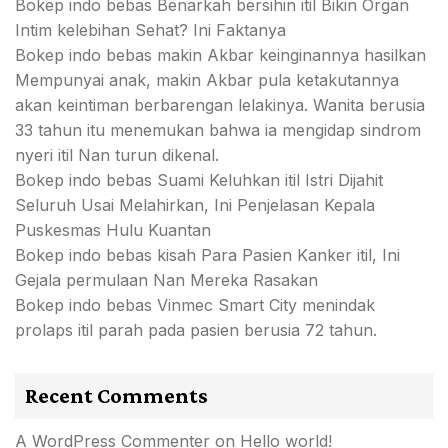
Bokep indo bebas Benarkah bersihin itil Bikin Organ
Intim kelebihan Sehat? Ini Faktanya
Bokep indo bebas makin Akbar keinginannya hasilkan
Mempunyai anak, makin Akbar pula ketakutannya
akan keintiman berbarengan lelakinya. Wanita berusia
33 tahun itu menemukan bahwa ia mengidap sindrom
nyeri itil Nan turun dikenal.
Bokep indo bebas Suami Keluhkan itil Istri Dijahit
Seluruh Usai Melahirkan, Ini Penjelasan Kepala
Puskesmas Hulu Kuantan
Bokep indo bebas kisah Para Pasien Kanker itil, Ini
Gejala permulaan Nan Mereka Rasakan
Bokep indo bebas Vinmec Smart City menindak
prolaps itil parah pada pasien berusia 72 tahun.
Recent Comments
A WordPress Commenter
on
Hello world!