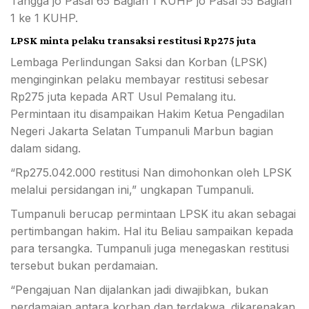
Tangga jo Pasal 65 Bagian 1 KUHP jo Pasal 55 Bagian
1 ke 1 KUHP.
LPSK minta pelaku transaksi restitusi Rp275 juta
Lembaga Perlindungan Saksi dan Korban (LPSK)
menginginkan pelaku membayar restitusi sebesar
Rp275 juta kepada ART Usul Pemalang itu.
Permintaan itu disampaikan Hakim Ketua Pengadilan
Negeri Jakarta Selatan Tumpanuli Marbun bagian
dalam sidang.
“Rp275.042.000 restitusi Nan dimohonkan oleh LPSK
melalui persidangan ini,” ungkapan Tumpanuli.
Tumpanuli berucap permintaan LPSK itu akan sebagai
pertimbangan hakim. Hal itu Beliau sampaikan kepada
para tersangka. Tumpanuli juga menegaskan restitusi
tersebut bukan perdamaian.
“Pengajuan Nan dijalankan jadi diwajibkan, bukan
perdamaian antara korban dan terdakwa. dikarenakan