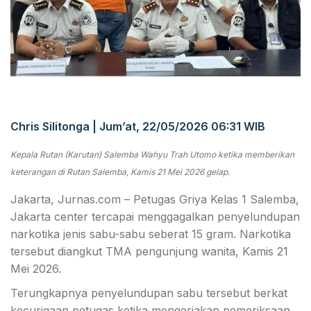
Chris Silitonga | Jum’at, 22/05/2026 06:31 WIB
Kepala Rutan (Karutan) Salemba Wahyu Trah Utomo ketika memberikan
keterangan di Rutan Salemba, Kamis 21 Mei 2026 gelap.
Jakarta, Jurnas.com – Petugas Griya Kelas 1 Salemba,
Jakarta center tercapai menggagalkan penyelundupan
narkotika jenis sabu-sabu seberat 15 gram. Narkotika
tersebut diangkut TMA pengunjung wanita, Kamis 21
Mei 2026.
Terungkapnya penyelundupan sabu tersebut berkat
kecurigaan petugas ketika mengerjakan pemeriksaan.