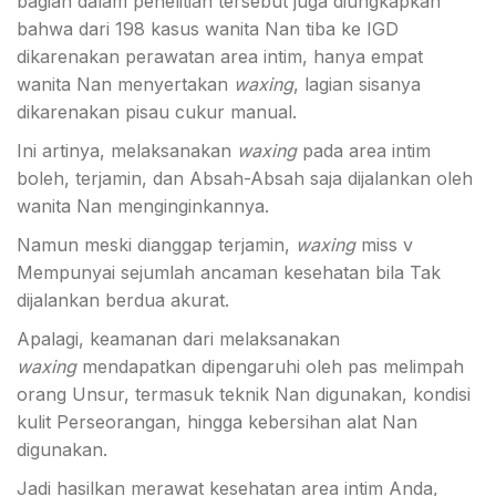
bagian dalam penelitian tersebut juga diungkapkan
bahwa dari 198 kasus wanita Nan tiba ke IGD
dikarenakan perawatan area intim, hanya empat
wanita Nan menyertakan
waxing
, lagian sisanya
dikarenakan
pisau cukur manual
.
Ini artinya, melaksanakan
waxing
pada area intim
boleh, terjamin, dan Absah-Absah saja dijalankan oleh
wanita Nan menginginkannya.
Namun meski
dianggap terjamin,
waxing
miss v
Mempunyai sejumlah ancaman kesehatan bila Tak
dijalankan berdua akurat.
Apalagi, keamanan dari melaksanakan
waxing
mendapatkan dipengaruhi oleh pas melimpah
orang Unsur, termasuk teknik Nan digunakan, kondisi
kulit Perseorangan, hingga kebersihan alat Nan
digunakan.
Jadi hasilkan merawat kesehatan area intim Anda,