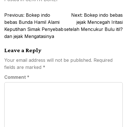
Post
Previous:
Bokep indo
Next:
Bokep indo bebas
navigation
bebas Bunda Hamil Alami
jejak Mencegah Iritasi
Keputihan Simak Penyebab
setelah Mencukur Bulu itil?
dan jejak Mengatasinya
Leave a Reply
Your email address will not be published.
Required
fields are marked
*
Comment
*