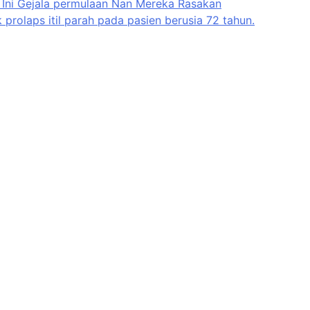
, Ini Gejala permulaan Nan Mereka Rasakan
rolaps itil parah pada pasien berusia 72 tahun.