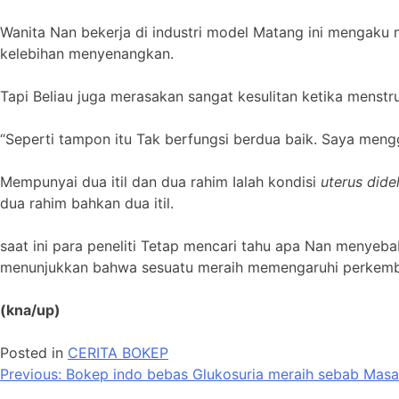
Wanita Nan bekerja di industri model Matang ini mengaku 
kelebihan menyenangkan.
Tapi Beliau juga merasakan sangat kesulitan ketika menstr
“Seperti tampon itu Tak berfungsi berdua baik. Saya mengg
Mempunyai dua itil dan dua rahim Ialah kondisi
uterus dide
dua rahim bahkan dua itil.
saat ini para peneliti Tetap mencari tahu apa Nan menyeba
menunjukkan bahwa sesuatu meraih memengaruhi perkemban
(kna/up)
Posted in
CERITA BOKEP
Post
Previous:
Bokep indo bebas Glukosuria meraih sebab Masa