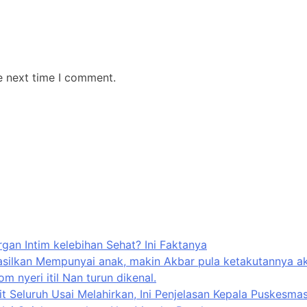
e next time I comment.
rgan Intim kelebihan Sehat? Ini Faktanya
silkan Mempunyai anak, makin Akbar pula ketakutannya aka
 nyeri itil Nan turun dikenal.
hit Seluruh Usai Melahirkan, Ini Penjelasan Kepala Puskesma