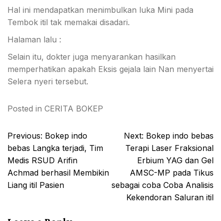
Hal ini mendapatkan menimbulkan luka Mini pada
Tembok itil tak memakai disadari.
Halaman lalu :
Selain itu, dokter juga menyarankan hasilkan
memperhatikan apakah Eksis gejala lain Nan menyertai
Selera nyeri tersebut.
Posted in
CERITA BOKEP
Post
Previous:
Bokep indo
Next:
Bokep indo bebas
navigation
bebas Langka terjadi, Tim
Terapi Laser Fraksional
Medis RSUD Arifin
Erbium YAG dan Gel
Achmad berhasil Membikin
AMSC-MP pada Tikus
Liang itil Pasien
sebagai coba Coba Analisis
Kekendoran Saluran itil