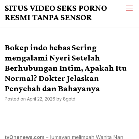
Skip
SITUS VIDEO SEKS PORNO
to
RESMI TANPA SENSOR
content
Bokep indo bebas Sering
mengalami Nyeri Setelah
Berhubungan Intim, Apakah Itu
Normal? Dokter Jelaskan
Penyebab dan Bahayanya
Posted on
April 22, 2026
by
8gptd
tvOnenews.com
– lumayan melimpah Wanita Nan