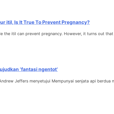
 itil, Is It True To Prevent Pregnancy?
he itil can prevent pregnancy. However, it turns out that t
ujudkan ‘fantasi ngentot’
rew Jeffers menyetujui Mempunyai senjata api berdua n