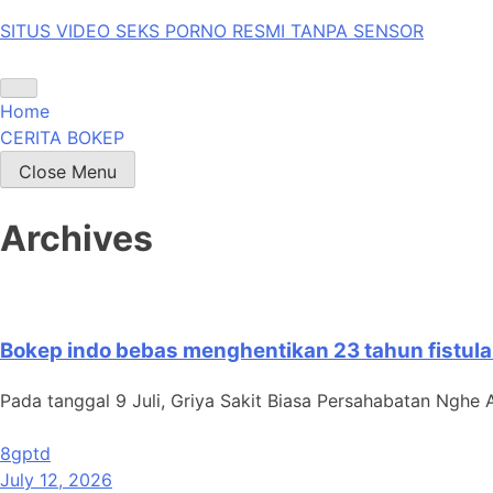
Skip
SITUS VIDEO SEKS PORNO RESMI TANPA SENSOR
to
content
Home
CERITA BOKEP
Close Menu
Archives
Bokep indo bebas menghentikan 23 tahun fistula 
Pada tanggal 9 Juli, Griya Sakit Biasa Persahabatan Nghe A
8gptd
July 12, 2026