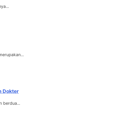
ya...
merupakan...
n Dokter
 berdua...