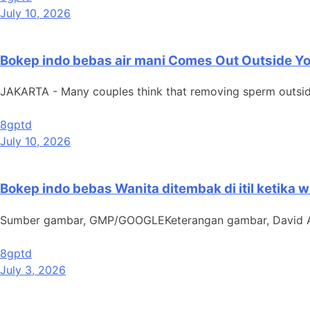
July 10, 2026
Bokep indo bebas air mani Comes Out Outside Your
JAKARTA - Many couples think that removing sperm outside t
8gptd
July 10, 2026
Bokep indo bebas Wanita ditembak di itil ketika w
Sumber gambar, GMP/GOOGLEKeterangan gambar, David And
8gptd
July 3, 2026