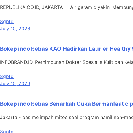
REPUBLIKA.CO.ID, JAKARTA -- Air garam diyakini Mempuny
8gptd
July 10, 2026
Bokep indo bebas KAO Hadirkan Laurier Healthy S
INFOBRAND.ID-Perhimpunan Dokter Spesialis Kulit dan Kel
8gptd
July 10, 2026
Bokep indo bebas Benarkah Cuka Bermanfaat cip
Jakarta - pas melimpah mitos soal program hamil non-medis
8gptd